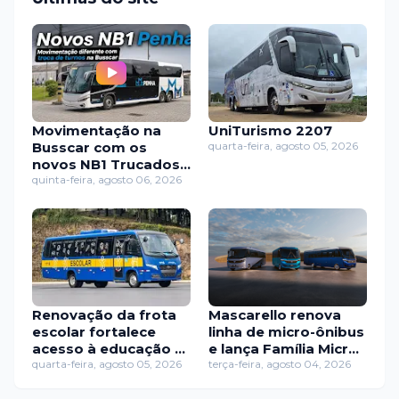
Movimentação na
UniTurismo 2207
Busscar com os
quarta-feira, agosto 05, 2026
novos NB1 Trucados
da Penha
quinta-feira, agosto 06, 2026
Renovação da frota
Mascarello renova
escolar fortalece
linha de micro-ônibus
acesso à educação e
e lança Família Micro
mobilidade em
quarta-feira, agosto 05, 2026
com nova identidade
terça-feira, agosto 04, 2026
Macaé
visual