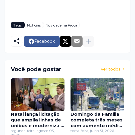
Tags:
Notícias
Novidade na Frota
Facebook
Você pode gostar
Ver todos
Natal lança licitação
Domingo da Família
que amplia linhas de
completa três meses
ônibus e moderniza o
com aumento médio
transporte público
segunda-feira, agosto 03,
de 17% no uso do
sexta-feira, julho 31, 2026