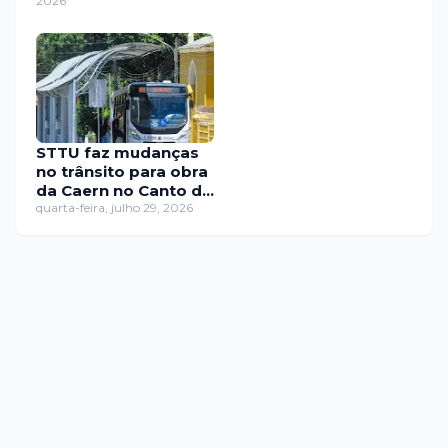
2026
transporte público
STTU faz mudanças
no trânsito para obra
da Caern no Canto do
Mangue
quarta-feira, julho 29, 2026