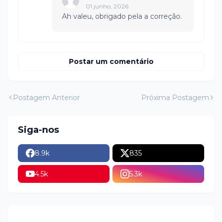
01 junho, 2026
Ah valeu, obrigado pela a correção.
Postar um comentário
Postagem Anterior
Próxima Postagem
Siga-nos
8.9k
835
4.5k
5.3k