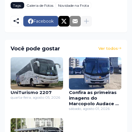
Tags:
Galeria de Fotos
Novidade na Frota
Facebook
Você pode gostar
Ver todos
UniTurismo 2207
Confira as primeiras
quarta-feira, agosto 05, 2026
imagens do
Marcopolo Audace da
Barros Frete Tur
sábado, agosto 01, 2026