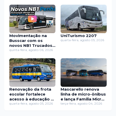
Movimentação na
UniTurismo 2207
Busscar com os
quarta-feira, agosto 05, 2026
novos NB1 Trucados
da Penha
quinta-feira, agosto 06, 2026
Renovação da frota
Mascarello renova
escolar fortalece
linha de micro-ônibus
acesso à educação e
e lança Família Micro
mobilidade em
quarta-feira, agosto 05, 2026
com nova identidade
terça-feira, agosto 04, 2026
Macaé
visual