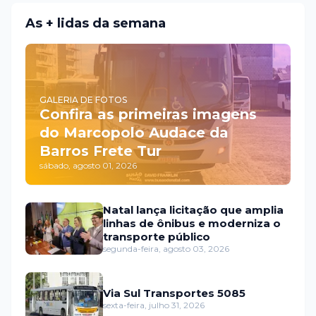
As + lidas da semana
GALERIA DE FOTOS
Confira as primeiras imagens
do Marcopolo Audace da
Barros Frete Tur
sábado, agosto 01, 2026
Natal lança licitação que amplia
linhas de ônibus e moderniza o
transporte público
segunda-feira, agosto 03, 2026
Via Sul Transportes 5085
sexta-feira, julho 31, 2026