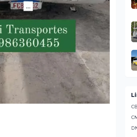
Li
CB
C
DN