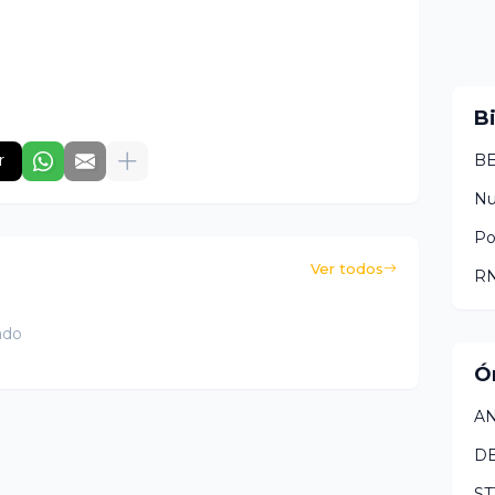
B
BE
r
N
Po
Ver todos
RN
ado
Ó
AN
D
ST