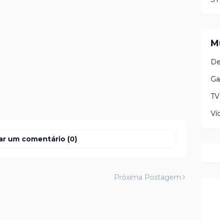
M
De
Ga
TV
Ví
ar um comentário (0)
Próxima Postagem