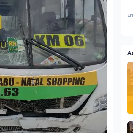
Er
:
A