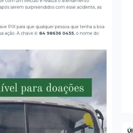
 com um veículo e realiza o atendimento
 após serem surpreendidos com esse acidente, as
ave PIX para que qualquer pessoa que tenha a boa
sa ação. A chave é:
84 98636 0455
, o nome do
Ú