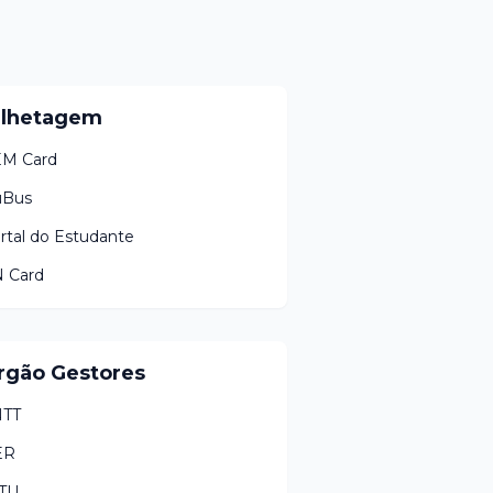
ilhetagem
M Card
uBus
rtal do Estudante
 Card
rgão Gestores
TT
ER
TU