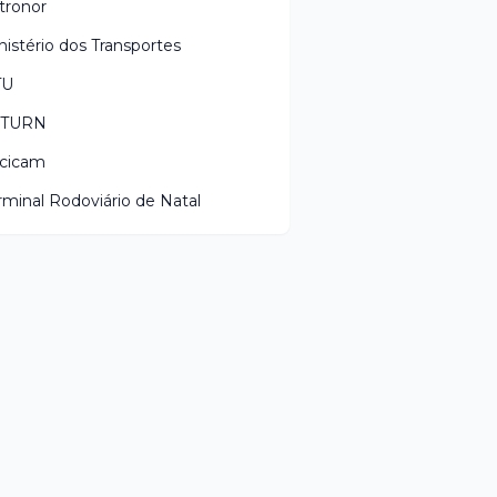
tronor
nistério dos Transportes
TU
ETURN
cicam
rminal Rodoviário de Natal