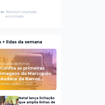
ror
Nenhum resultado
encontrado
s + lidas da semana
GALERIA DE FOTOS
Confira as primeiras
imagens do Marcopolo
Audace da Barros
Frete Tur
sábado, agosto 01, 2026
Natal lança licitação
que amplia linhas de