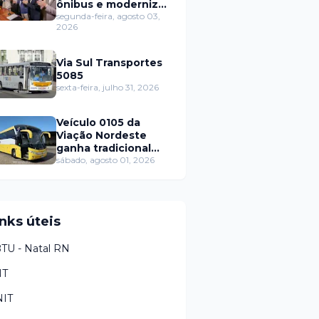
ônibus e moderniza
o transporte público
segunda-feira, agosto 03,
2026
Via Sul Transportes
5085
sexta-feira, julho 31, 2026
Veículo 0105 da
Viação Nordeste
ganha tradicional
layout da empresa
sábado, agosto 01, 2026
nks úteis
TU - Natal RN
NT
IT