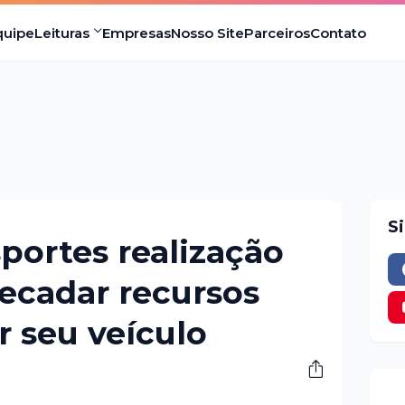
quipe
Leituras
Empresas
Nosso Site
Parceiros
Contato
S
portes realização
recadar recursos
r seu veículo