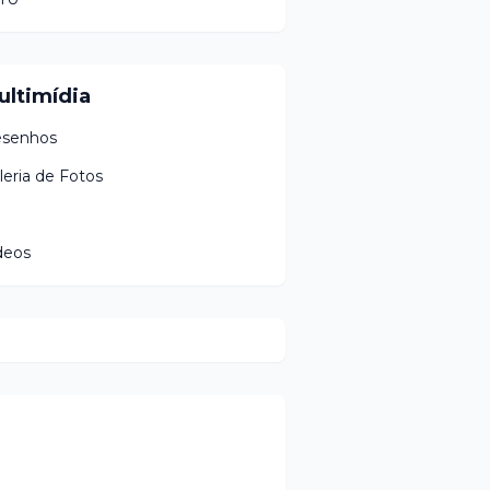
ultimídia
senhos
leria de Fotos
deos