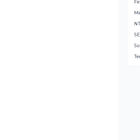
Fe
Mi
N
S
So
Te