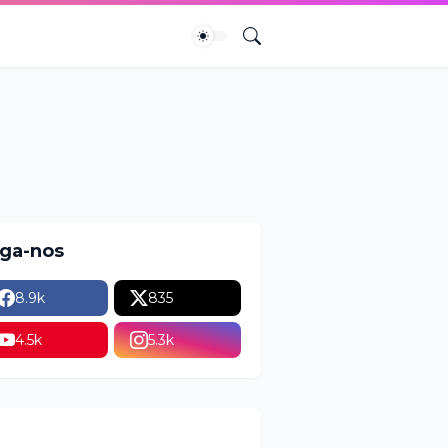
iga-nos
8.9k
835
4.5k
5.3k