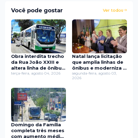
Você pode gostar
Ver todos
Obra interdita trecho
Natal lança licitação
da Rua João XXIII e
que amplia linhas de
altera linha de ônibus
ônibus e moderniza o
em Petrópolis
terça-feira, agosto 04, 2026
transporte público
segunda-feira, agosto 03,
2026
Domingo da Família
completa três meses
com aumento médio