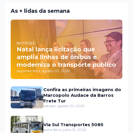
As + lidas da semana
NOTÍCIAS
Natal lança licitação que
amplia linhas de ônibus e
moderniza o transporte público
segunda-feira, agosto 03, 2026
Confira as primeiras imagens do
Marcopolo Audace da Barros
Frete Tur
sábado, agosto 01, 2026
Via Sul Transportes 5085
sexta-feira, julho 31, 2026