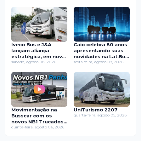
Iveco Bus e J&A
Caio celebra 80 anos
lançam aliança
apresentando suas
estratégica, em nova
novidades na Lat.Bus
etapa no transporte
sábado, agosto 08, 2026
2026
sexta-feira, agosto 07, 2026
de El Salvador
Movimentação na
UniTurismo 2207
Busscar com os
quarta-feira, agosto 05, 2026
novos NB1 Trucados
da Penha
quinta-feira, agosto 06, 2026