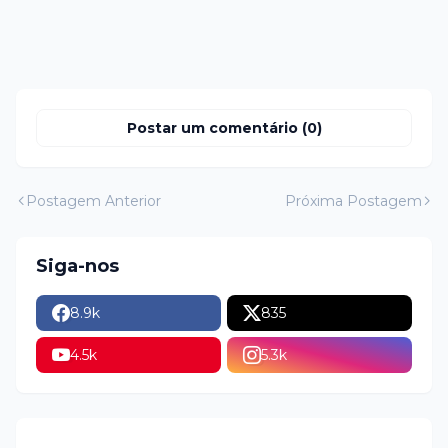
Postar um comentário (0)
Postagem Anterior
Próxima Postagem
Siga-nos
8.9k
835
4.5k
5.3k