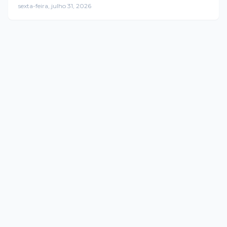
de 17% no uso do
sexta-feira, julho 31, 2026
transporte público