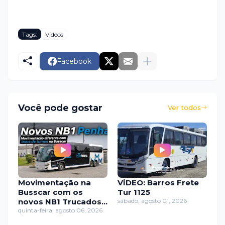
Tags:
Vídeos
Facebook
Você pode gostar
Ver todos
Movimentação na
VÍDEO: Barros Frete
Busscar com os
Tur 1125
novos NB1 Trucados
sábado, agosto 01, 2026
da Penha
quinta-feira, agosto 06, 2026