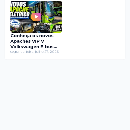
Conheça os novos
Apaches VIP V
Volkswagen E-bus
elétricos da Spencer
segunda-feira, julho 27, 2026
Transportes