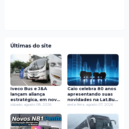
Últimas do site
Iveco Bus e J&A
Caio celebra 80 anos
lançam aliança
apresentando suas
estratégica, em nova
novidades na Lat.Bus
etapa no transporte
sábado, agosto 08, 2026
2026
sexta-feira, agosto 07, 2026
de El Salvador