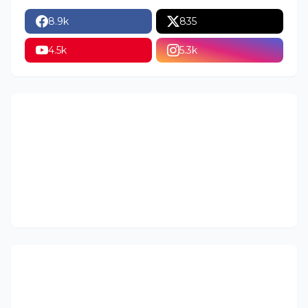
8.9k
835
4.5k
5.3k