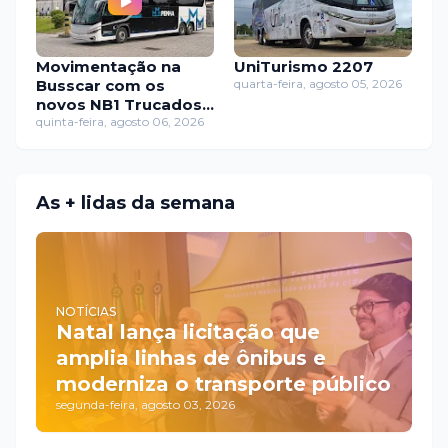
Movimentação na
UniTurismo 2207
Busscar com os
quarta-feira, agosto 05, 2026
novos NB1 Trucados
da Penha
quinta-feira, agosto 06, 2026
As + lidas da semana
NOTÍCIAS
Natal lança licitação que
amplia linhas de ônibus e
moderniza o transporte público
segunda-feira, agosto 03, 2026