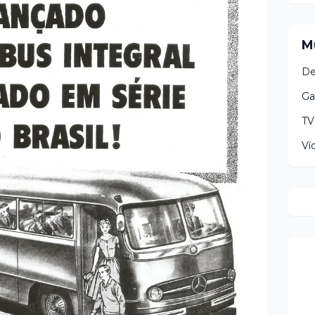
M
De
Ga
TV
Ví