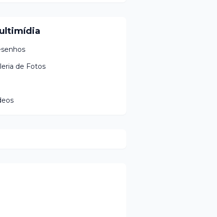
ultimídia
senhos
leria de Fotos
deos