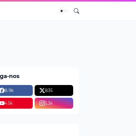
iga-nos
8.9k
835
4.5k
5.3k