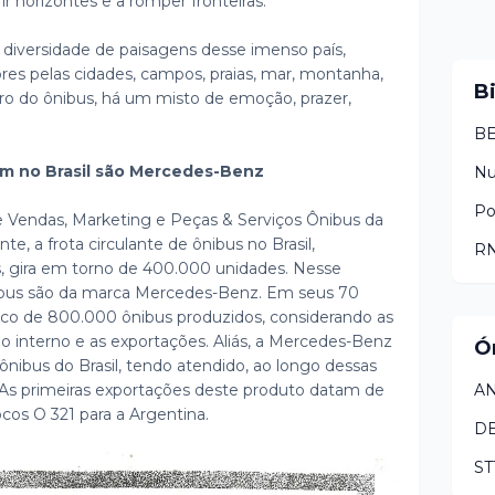
r horizontes e a romper fronteiras.
a diversidade de paisagens desse imenso país,
es pelas cidades, campos, praias, mar, montanha,
B
tro do ônibus, há um misto de emoção, prazer,
BE
am no Brasil são Mercedes-Benz
N
Po
e Vendas, Marketing e Peças & Serviços Ônibus da
e, a frota circulante de ônibus no Brasil,
RN
, gira em torno de 400.000 unidades. Nesse
nibus são da marca Mercedes-Benz. Em seus 70
rco de 800.000 ônibus produzidos, considerando as
 interno e as exportações. Aliás, a Mercedes-Benz
Ó
 ônibus do Brasil, tendo atendido, ao longo dessas
 As primeiras exportações deste produto datam de
AN
cos O 321 para a Argentina.
D
ST