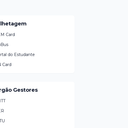
ilhetagem
M Card
uBus
rtal do Estudante
 Card
rgão Gestores
TT
ER
TU