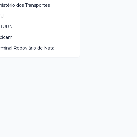
nistério dos Transportes
TU
ETURN
cicam
rminal Rodoviário de Natal