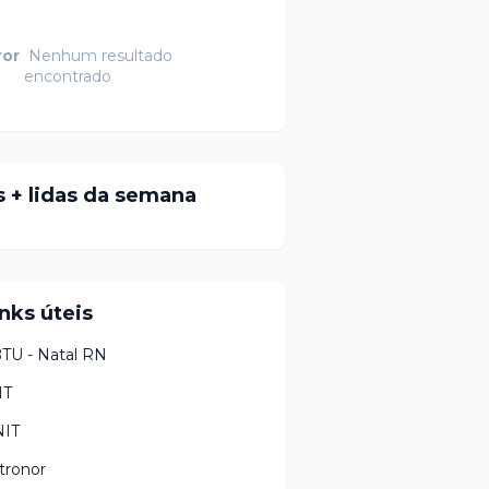
ror
Nenhum resultado
encontrado
s + lidas da semana
nks úteis
TU - Natal RN
NT
IT
tronor