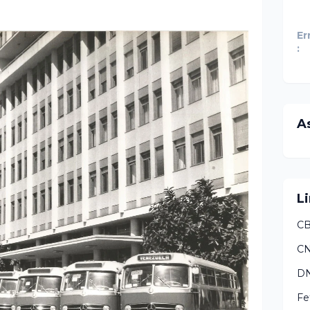
Er
:
A
Li
CB
C
DN
Fe