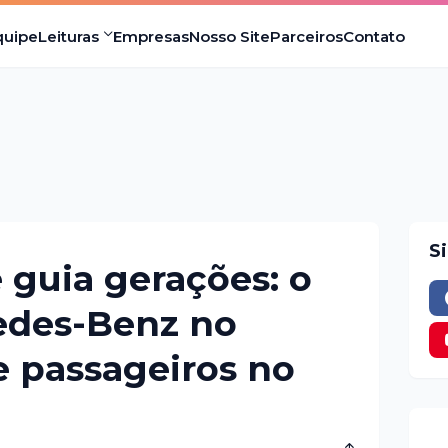
quipe
Leituras
Empresas
Nosso Site
Parceiros
Contato
S
 guia gerações: o
edes-Benz no
e passageiros no