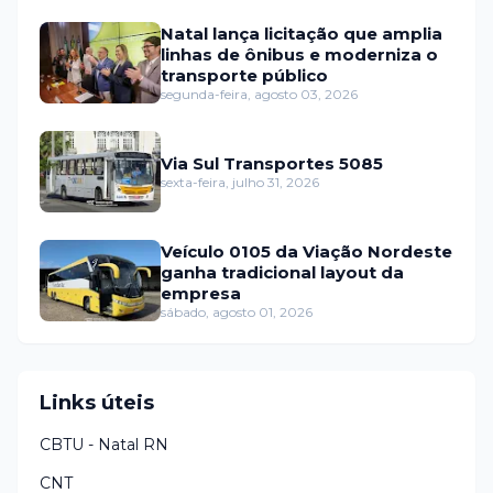
Natal lança licitação que amplia
linhas de ônibus e moderniza o
transporte público
segunda-feira, agosto 03, 2026
Via Sul Transportes 5085
sexta-feira, julho 31, 2026
Veículo 0105 da Viação Nordeste
ganha tradicional layout da
empresa
sábado, agosto 01, 2026
Links úteis
CBTU - Natal RN
CNT