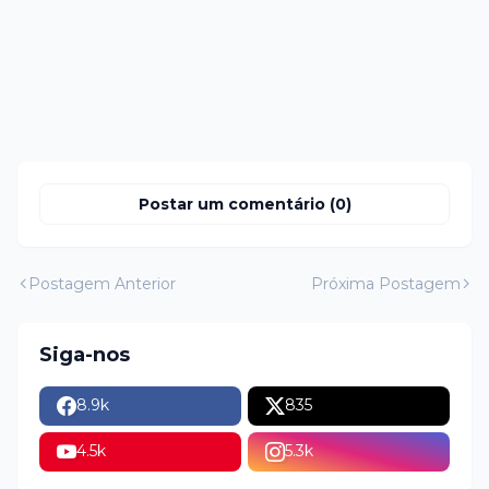
Postar um comentário (0)
Postagem Anterior
Próxima Postagem
Siga-nos
8.9k
835
4.5k
5.3k