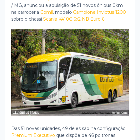
/ MG, anunciou a aquisição de 51 novos ônibus 0km
na carroceria
Comil
, modelo
Campione Invictus 1200
sobre o chassi
Scania K410C 6x2 NB Euro 6
.
Das 51 novas unidades, 49 deles são na configuração
Premium Executivo
que dispõe de 46 poltronas