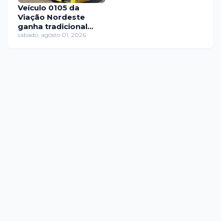
Veículo 0105 da
Viação Nordeste
ganha tradicional
layout da empresa
sábado, agosto 01, 2026