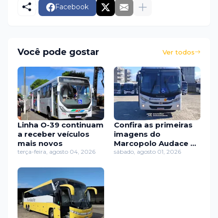
Facebook
Você pode gostar
Ver todos
Linha O-39 continuam
Confira as primeiras
a receber veículos
imagens do
mais novos
Marcopolo Audace da
terça-feira, agosto 04, 2026
Barros Frete Tur
sábado, agosto 01, 2026