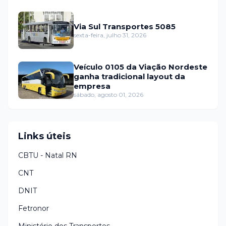
Via Sul Transportes 5085
sexta-feira, julho 31, 2026
Veículo 0105 da Viação Nordeste
ganha tradicional layout da
empresa
sábado, agosto 01, 2026
Links úteis
CBTU - Natal RN
CNT
DNIT
Fetronor