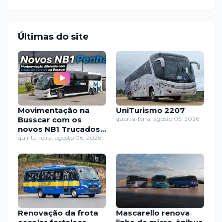
Últimas do site
Movimentação na
UniTurismo 2207
Busscar com os
quarta-feira, agosto 05, 2026
novos NB1 Trucados
da Penha
quinta-feira, agosto 06, 2026
Renovação da frota
Mascarello renova