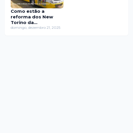
Como estão a
reforma dos New
Torino da
Guanabara?
domingo, dezembro 21, 2025