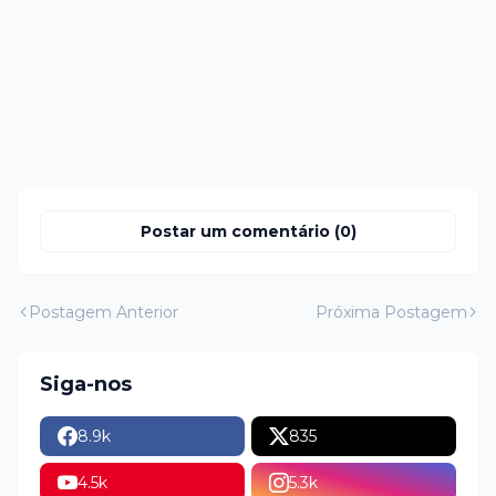
Postar um comentário (0)
Postagem Anterior
Próxima Postagem
Siga-nos
8.9k
835
4.5k
5.3k