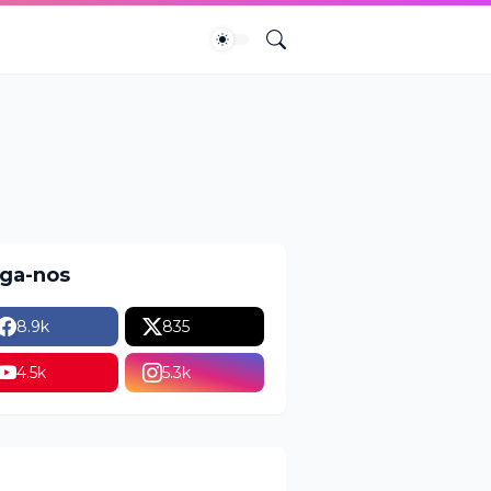
iga-nos
8.9k
835
4.5k
5.3k