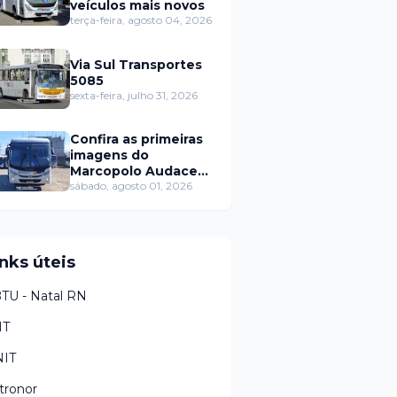
veículos mais novos
terça-feira, agosto 04, 2026
Via Sul Transportes
5085
sexta-feira, julho 31, 2026
Confira as primeiras
imagens do
Marcopolo Audace
da Barros Frete Tur
sábado, agosto 01, 2026
nks úteis
TU - Natal RN
NT
IT
tronor