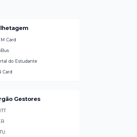
ilhetagem
M Card
uBus
rtal do Estudante
 Card
rgão Gestores
TT
ER
TU