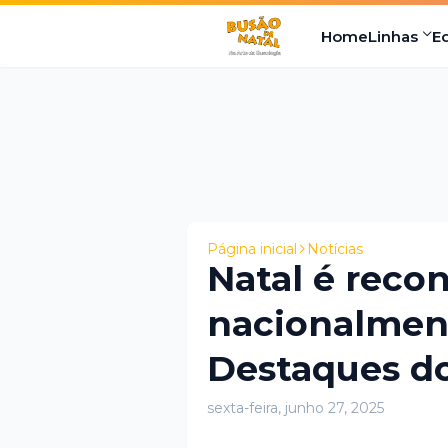
Home
Linhas
E
Página inicial
Notícias
Natal é reco
nacionalmen
Destaques d
sexta-feira, junho 27, 2025