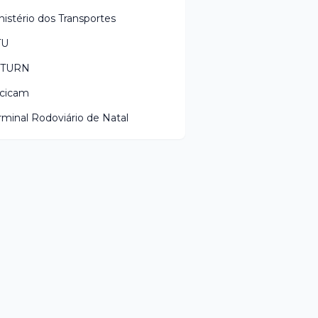
nistério dos Transportes
TU
ETURN
cicam
rminal Rodoviário de Natal