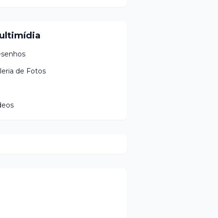
ultimídia
senhos
leria de Fotos
deos