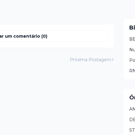
B
ar um comentário (0)
BE
N
Próxima Postagem
Po
RN
Ó
AN
D
ST