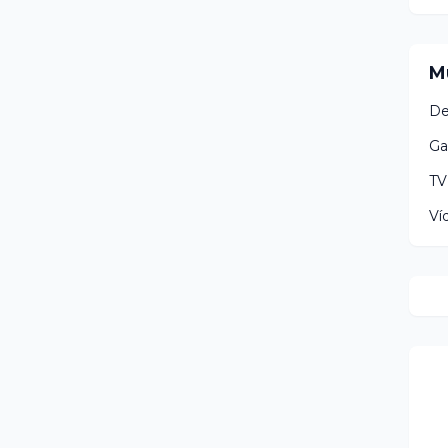
M
De
Ga
TV
Ví