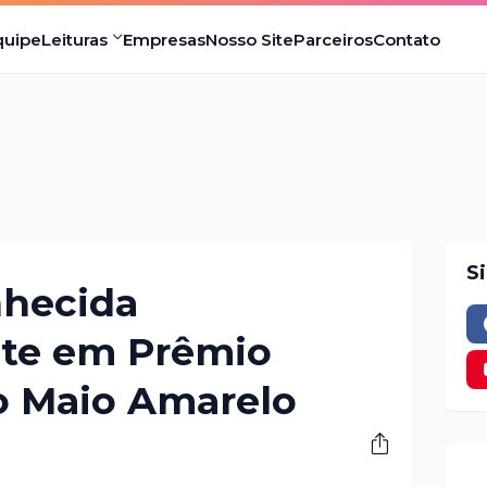
quipe
Leituras
Empresas
Nosso Site
Parceiros
Contato
S
nhecida
te em Prêmio
o Maio Amarelo