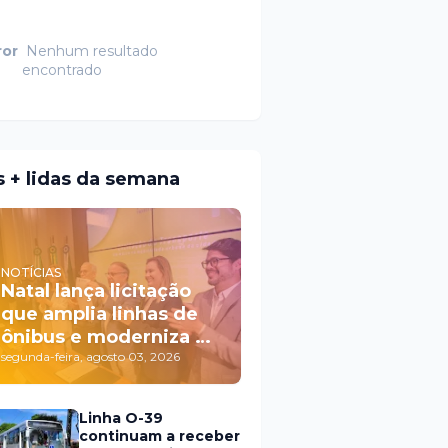
ror
Nenhum resultado
encontrado
s + lidas da semana
NOTÍCIAS
Natal lança licitação
que amplia linhas de
ônibus e moderniza o
transporte público
segunda-feira, agosto 03, 2026
Linha O-39
continuam a receber