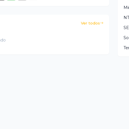
Mi
N
Ver todos
S
So
ado
Te