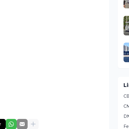
Li
CB
C
DN
r
Fe