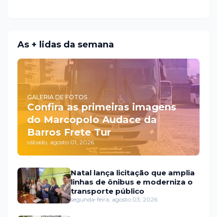
As + lidas da semana
GALERIA DE FOTOS
Confira as primeiras imagens
do Marcopolo Audace da
Barros Frete Tur
sábado, agosto 01, 2026
Natal lança licitação que amplia
linhas de ônibus e moderniza o
transporte público
segunda-feira, agosto 03, 2026