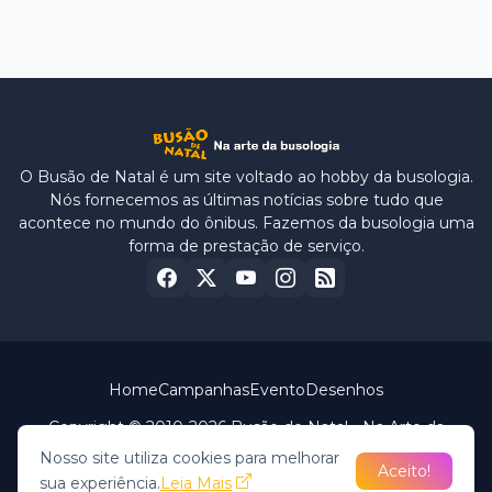
O Busão de Natal é um site voltado ao hobby da busologia.
Nós fornecemos as últimas notícias sobre tudo que
acontece no mundo do ônibus. Fazemos da busologia uma
forma de prestação de serviço.
Home
Campanhas
Evento
Desenhos
Copyright © 2010-2026 Busão de Natal - Na Arte da
Busologia.
Nosso site utiliza cookies para melhorar
Reprodução de imagem e conteúdo autorizado desde que
Aceito!
sua experiência.
Leia Mais
se mantenha os créditos ao site.