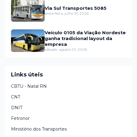
Via Sul Transportes 5085
sexta-feira, julho 31, 2026
Veículo 0105 da Viação Nordeste
ganha tradicional layout da
empresa
sábado, agosto 01, 2026
Links úteis
CBTU - Natal RN
CNT
DNIT
Fetronor
Ministério dos Transportes