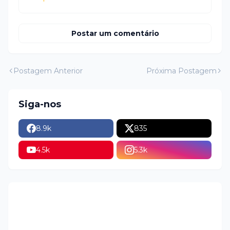
Postar um comentário
Postagem Anterior
Próxima Postagem
Siga-nos
8.9k
835
4.5k
5.3k