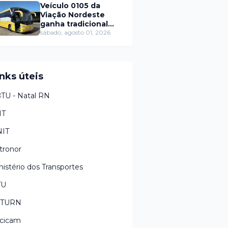
Veículo 0105 da
Viação Nordeste
ganha tradicional
layout da empresa
sábado, agosto 01, 2026
nks úteis
TU - Natal RN
NT
IT
tronor
nistério dos Transportes
TU
ETURN
cicam