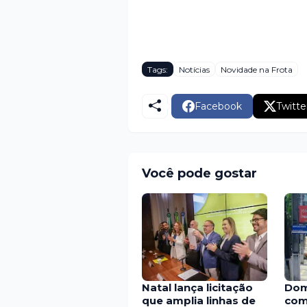
Tags:
Notícias
Novidade na Frota
Facebook
Twitte
Você pode gostar
Natal lança licitação
Dom
que amplia linhas de
com