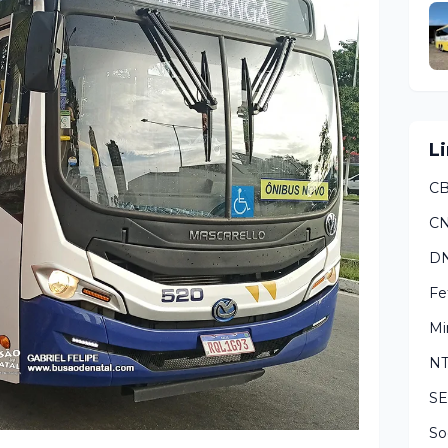
Li
CB
C
DN
Fe
Mi
N
S
So