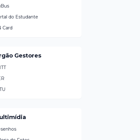
uBus
rtal do Estudante
 Card
rgão Gestores
TT
ER
TU
ultimídia
senhos