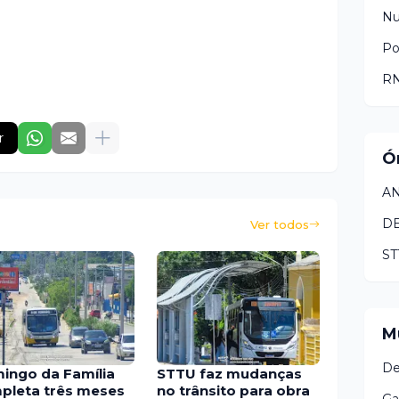
N
Po
RN
r
Ó
AN
D
Ver todos
ST
M
De
ingo da Família
STTU faz mudanças
pleta três meses
no trânsito para obra