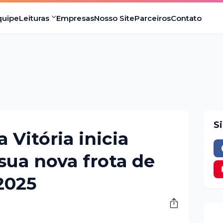
quipe
Leituras
Empresas
Nosso Site
Parceiros
Contato
S
Vitória inicia
sua nova frota de
2025