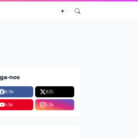
iga-nos
8.9k
835
4.5k
5.3k