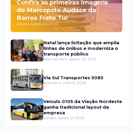
Confira as primeiras imagens
do Marcopolo Audace da
Barros Frete Tur
sábado, agosto 01, 2026
Natal lança licitação que amplia
linhas de ônibus e moderniza o
transporte público
segunda-feira, agosto 03, 2026
Via Sul Transportes 5085
sexta-feira, julho 31, 2026
Veículo 0105 da Viação Nordeste
ganha tradicional layout da
empresa
sábado, agosto 01, 2026