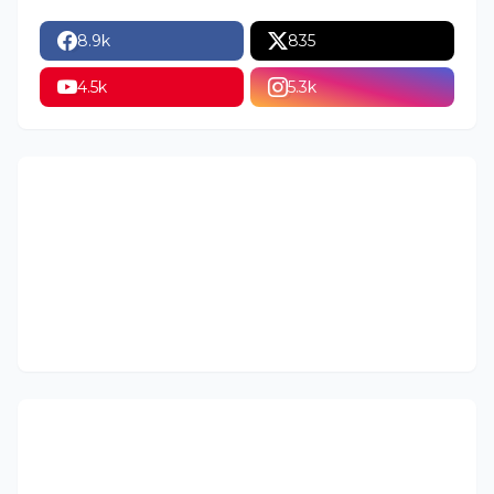
8.9k
835
4.5k
5.3k